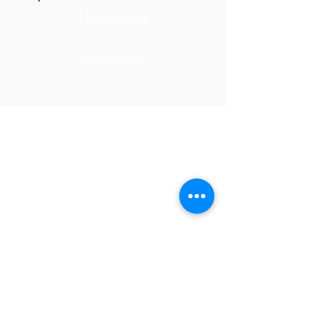
Llamar ahora
Iniciar Chat
Oficinas Centrales
CDMX
Ignacio L Vallarta #1, piso 4, oficina 6 Colonia
Tabacalera,
Alcaldía Cuauhtémoc, CDMX
55 8342 8098
/
55 2180 2100