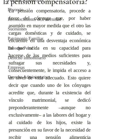
la pensión compensatoria?
Pensión Alimenticia
Divorcio
La pensión compensatoria, procede a 
favor del cónyuge que, por haber 
Reconocimiento de Paternidad
asumido en mayor medida que el otro las 
Sucesiones
cargas domésticas y de cuidado, se 
Patrimonio Familiar
encuentre en una desventaja económica 
tal que incida en su capacidad para 
Derecho Penal
hacerse de los medios suficientes para 
Derecho Inmobiliario
sufragar sus necesidades y, 
Empresas
consecuentemente, le impida el acceso a 
Derecho Administrativo
un nivel de vida adecuado. Esto quiere 
decir que cuando uno de los cónyuges 
acredite que, durante la existencia del 
vínculo matrimonial, se dedicó 
preponderantemente –aunque no 
exclusivamente– a las labores del hogar y 
al cuidado de los hijos, existe la 
presunción en su favor de la necesidad de 
recibir una pensión alimenticia 