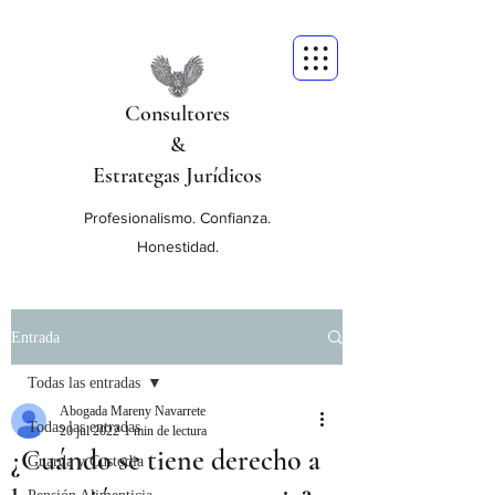
Consultores
&
Estrategas Jurídicos
Profesionalismo. Confianza.
Honestidad.
Entrada
Todas las entradas
Abogada Mareny Navarrete
Todas las entradas
20 jul 2022
1 min de lectura
¿Cuándo se tiene derecho a
Guarda y Custodia