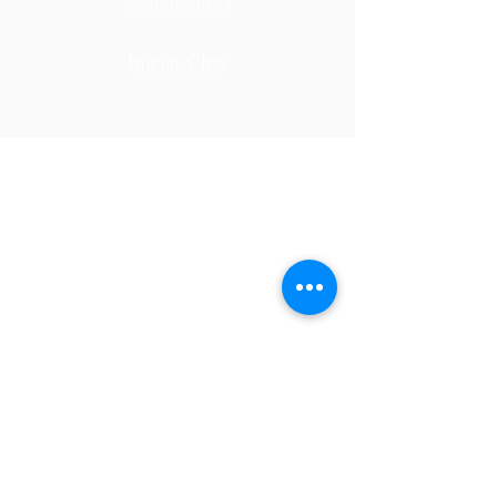
Iniciar Chat
Oficinas Centrales
CDMX
Ignacio L Vallarta #1, piso 4, oficina 6 Colonia
Tabacalera,
Alcaldía Cuauhtémoc, CDMX
55 8342 8098
/
55 2180 2100