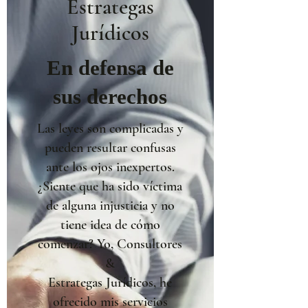
Estrategas
Jurídicos
En defensa de
sus derechos
Las leyes son complicadas y
pueden resultar confusas
ante los ojos inexpertos.
¿Siente que ha sido víctima
de alguna injusticia y no
tiene idea de cómo
comenzar? Yo, Consultores
&
Estrategas Jurídicos, he
ofrecido mis servicios