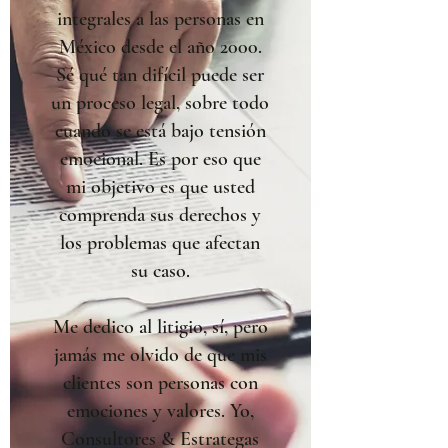
integrales a las personas en
México desde el año 2000.
Sé qué tan difícil puede ser
un proceso legal, sobre todo
cuando se está bajo tensión
emocional. Es por eso que
mi objetivo es que usted
comprenda sus derechos y
los problemas que afectan
su caso.
Me dedico al litigio, sí, pero
jamás me olvido de que mis
clientes son personas con
emociones y valores. Yo,
Consultores & Estrategas