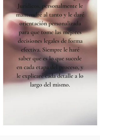
Jurídicos, personalmente le
mantendré al tanto y le daré
orientación personalizada
para que tome las mejores
decisiones legales de forma
efectiva. Siempre le haré
saber que es lo que sucede
en cada etapa del proceso, y
le explicaré cada detalle a lo
largo del mismo.