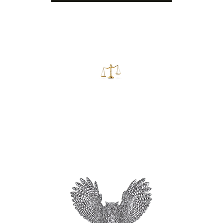
Consultores
&
Estrategas Jurídicos
bacalera,
DURA LEX, SED LEX
0