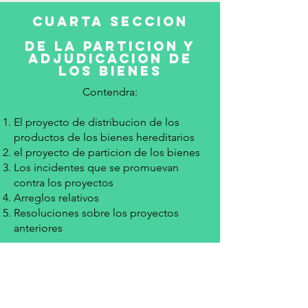
CUARTA SECCION
DE LA PARTICION Y
ADJUDICACION DE
LOS BIENES
Contendra:
El proyecto de distribucion de los
productos de los bienes hereditarios
el proyecto de particion de los bienes
Los incidentes que se promuevan
contra los proyectos
Arreglos relativos
Resoluciones sobre los proyectos
anteriores